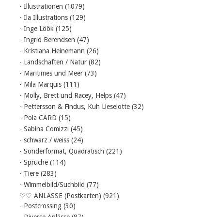
- Illustrationen
(1079)
- Ila Illustrations
(129)
- Inge Löök
(125)
- Ingrid Berendsen
(47)
- Kristiana Heinemann
(26)
- Landschaften / Natur
(82)
- Maritimes und Meer
(73)
- Mila Marquis
(111)
- Molly, Brett und Racey, Helps
(47)
- Pettersson & Findus, Kuh Lieselotte
(32)
- Pola CARD
(15)
- Sabina Comizzi
(45)
- schwarz / weiss
(24)
- Sonderformat, Quadratisch
(221)
- Sprüche
(114)
- Tiere
(283)
- Wimmelbild/Suchbild
(77)
♡♡ ANLÄSSE (Postkarten)
(921)
- Postcrossing
(30)
- Diverse Anlässe
(87)