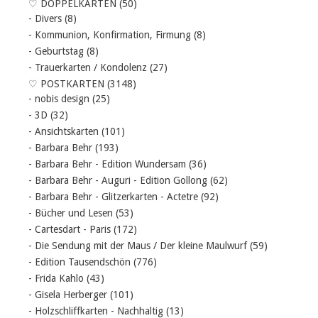
♡ DOPPELKARTEN
(50)
- Divers
(8)
- Kommunion, Konfirmation, Firmung
(8)
- Geburtstag
(8)
- Trauerkarten / Kondolenz
(27)
♡ POSTKARTEN
(3148)
- nobis design
(25)
- 3D
(32)
- Ansichtskarten
(101)
- Barbara Behr
(193)
- Barbara Behr - Edition Wundersam
(36)
- Barbara Behr - Auguri - Edition Gollong
(62)
- Barbara Behr - Glitzerkarten - Actetre
(92)
- Bücher und Lesen
(53)
- Cartesdart - Paris
(172)
- Die Sendung mit der Maus / Der kleine Maulwurf
(59)
- Edition Tausendschön
(776)
- Frida Kahlo
(43)
- Gisela Herberger
(101)
- Holzschliffkarten - Nachhaltig
(13)