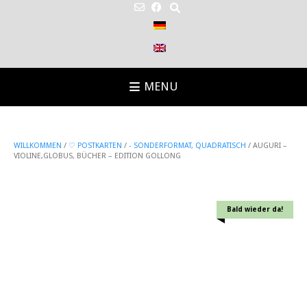
MENU
WILLKOMMEN
/
♡ POSTKARTEN
/
- SONDERFORMAT, QUADRATISCH
/ AUGURI –
VIOLINE,GLOBUS, BÜCHER – EDITION GOLLONG
Bald wieder da!