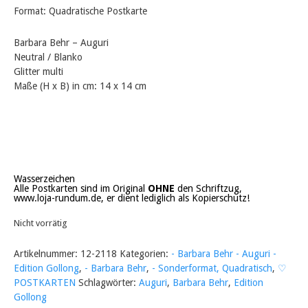
Format: Quadratische Postkarte
Barbara Behr – Auguri
Neutral / Blanko
Glitter multi
Maße (H x B) in cm: 14 x 14 cm
Wasserzeichen
Alle Postkarten sind im Original
OHNE
den Schriftzug,
www.loja-rundum.de, er dient lediglich als Kopierschutz!
Nicht vorrätig
Artikelnummer:
12-2118
Kategorien:
- Barbara Behr - Auguri -
Edition Gollong
,
- Barbara Behr
,
- Sonderformat, Quadratisch
,
♡
POSTKARTEN
Schlagwörter:
Auguri
,
Barbara Behr
,
Edition
Gollong