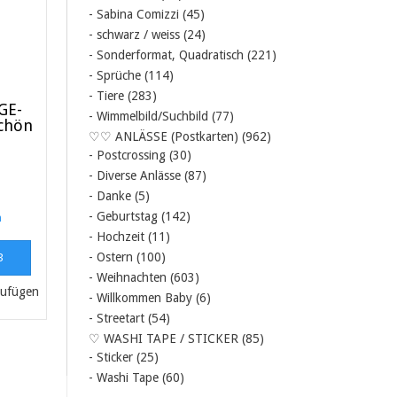
- Sabina Comizzi
(45)
- schwarz / weiss
(24)
- Sonderformat, Quadratisch
(221)
- Sprüche
(114)
- Tiere
(283)
GE-
- Wimmelbild/Suchbild
(77)
schön
♡♡ ANLÄSSE (Postkarten)
(962)
- Postcrossing
(30)
- Diverse Anlässe
(87)
- Danke
(5)
- Geburtstag
(142)
n
- Hochzeit
(11)
- Ostern
(100)
B
- Weihnachten
(603)
- Willkommen Baby
(6)
- Streetart
(54)
♡ WASHI TAPE / STICKER
(85)
- Sticker
(25)
- Washi Tape
(60)