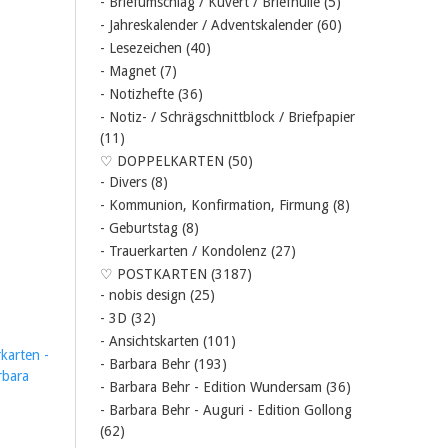
- Briefumschlag / Kuvert / Briefhülle
(5)
- Jahreskalender / Adventskalender
(60)
- Lesezeichen
(40)
- Magnet
(7)
- Notizhefte
(36)
- Notiz- / Schrägschnittblock / Briefpapier
(11)
♡ DOPPELKARTEN
(50)
- Divers
(8)
- Kommunion, Konfirmation, Firmung
(8)
- Geburtstag
(8)
- Trauerkarten / Kondolenz
(27)
♡ POSTKARTEN
(3187)
- nobis design
(25)
- 3D
(32)
- Ansichtskarten
(101)
rkarten -
- Barbara Behr
(193)
rbara
- Barbara Behr - Edition Wundersam
(36)
- Barbara Behr - Auguri - Edition Gollong
(62)