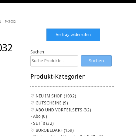
 – PK8032
Vertrag widerrufen
032
Suchen
Suchen
Produkt-Kategorien
♡ NEU IM SHOP
(1032)
♡ GUTSCHEINE
(9)
♡ ABO UND VORTEILSETS
(32)
- Abo
(0)
- SET´s
(32)
♡ BÜROBEDARF
(159)