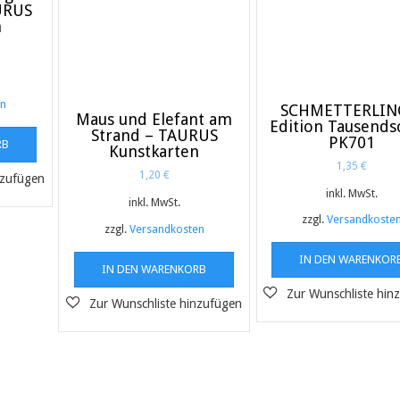
URUS
n
en
SCHMETTERLIN
Maus und Elefant am
Edition Tausend
Strand – TAURUS
PK701
RB
Kunstkarten
1,35
€
1,20
€
inkl. MwSt.
inkl. MwSt.
zzgl.
Versandkoste
zzgl.
Versandkosten
IN DEN WARENKOR
IN DEN WARENKORB