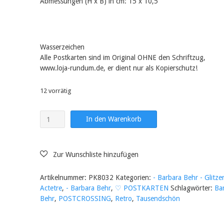
Abmessungen (H x B) in cm: 15 x 10,5
Wasserzeichen
Alle Postkarten sind im Original OHNE den Schriftzug,
www.loja-rundum.de, er dient nur als Kopierschutz!
12 vorrätig
Die
In den Warenkorb
Schneekönigin
-
PK8032
Menge
Artikelnummer:
PK8032
Kategorien:
- Barbara Behr - Glitze
Actetre
,
- Barbara Behr
,
♡ POSTKARTEN
Schlagwörter:
Ba
Behr
,
POSTCROSSING
,
Retro
,
Tausendschön