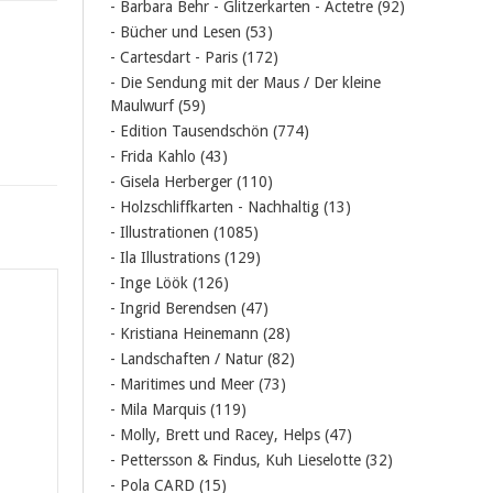
- Barbara Behr - Glitzerkarten - Actetre
(92)
- Bücher und Lesen
(53)
- Cartesdart - Paris
(172)
- Die Sendung mit der Maus / Der kleine
Maulwurf
(59)
- Edition Tausendschön
(774)
- Frida Kahlo
(43)
- Gisela Herberger
(110)
- Holzschliffkarten - Nachhaltig
(13)
- Illustrationen
(1085)
- Ila Illustrations
(129)
- Inge Löök
(126)
- Ingrid Berendsen
(47)
- Kristiana Heinemann
(28)
- Landschaften / Natur
(82)
- Maritimes und Meer
(73)
- Mila Marquis
(119)
- Molly, Brett und Racey, Helps
(47)
- Pettersson & Findus, Kuh Lieselotte
(32)
- Pola CARD
(15)