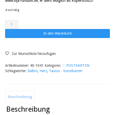
www.loja-rundum.de, er dient lediglich als Kopierschutz!
4 vorrätig
Mädchen
mit
Herzluftballon
In den Warenkorb
-
TAURUS
Kunstkarten
Menge
Artikelnummer:
40-1041
Kategorie:
♡ POSTKARTEN
Schlagwörter:
Ballon
,
Herz
,
Taurus - Kunstkarten
Beschreibung
Beschreibung