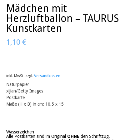
Mädchen mit
Herzluftballon – TAURUS
Kunstkarten
1,10
€
inkl. MwSt.
zzgl.
Versandkosten
Naturpapier
xijian/Getty Images
Postkarte
Maße (H x B) in cm: 10,5 x 15
Wasserzeichen
Alle Postkarten sind im Original
OHNE
den Schriftzug,