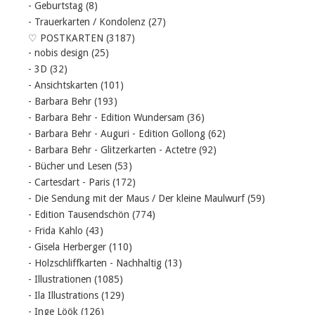
- Geburtstag
(8)
- Trauerkarten / Kondolenz
(27)
♡ POSTKARTEN
(3187)
- nobis design
(25)
- 3D
(32)
- Ansichtskarten
(101)
- Barbara Behr
(193)
- Barbara Behr - Edition Wundersam
(36)
- Barbara Behr - Auguri - Edition Gollong
(62)
- Barbara Behr - Glitzerkarten - Actetre
(92)
- Bücher und Lesen
(53)
- Cartesdart - Paris
(172)
- Die Sendung mit der Maus / Der kleine Maulwurf
(59)
- Edition Tausendschön
(774)
- Frida Kahlo
(43)
- Gisela Herberger
(110)
- Holzschliffkarten - Nachhaltig
(13)
- Illustrationen
(1085)
- Ila Illustrations
(129)
- Inge Löök
(126)