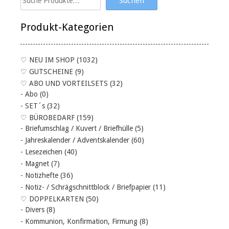
Suchen
Produkt-Kategorien
♡ NEU IM SHOP
(1032)
♡ GUTSCHEINE
(9)
♡ ABO UND VORTEILSETS
(32)
- Abo
(0)
- SET´s
(32)
♡ BÜROBEDARF
(159)
- Briefumschlag / Kuvert / Briefhülle
(5)
- Jahreskalender / Adventskalender
(60)
- Lesezeichen
(40)
- Magnet
(7)
- Notizhefte
(36)
- Notiz- / Schrägschnittblock / Briefpapier
(11)
♡ DOPPELKARTEN
(50)
- Divers
(8)
- Kommunion, Konfirmation, Firmung
(8)